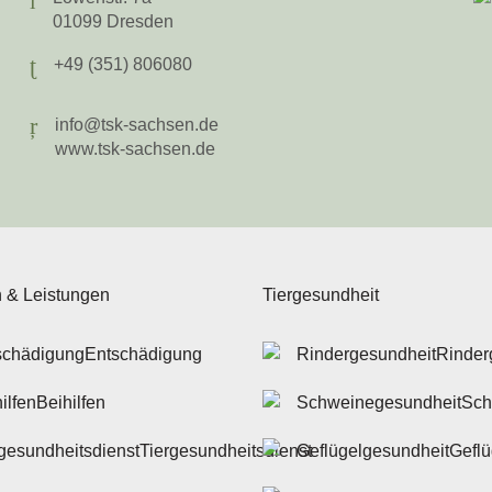
01099 Dresden
+49 (351) 806080
info@tsk-sachsen.de
www.tsk-sachsen.de
n & Leistungen
Tiergesundheit
Entschädigung
Rinder
Beihilfen
Sch
Tiergesundheitsdienst
Geflü