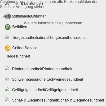
Ablehnung womöglich nicht mehr alle Funktionalitäten der
Beihilfen & Leistungen
Seite zur Verfügung stehen.
Pferdegesundheit
Veröffentlichungen
Akzeptieren
Ablehnen
Entschädigung
Beihilfen & Leistungen
Weitere Informationen
|
Impressum
Kontakt
Beihilfen
Veranstaltungen
Tiergesundheitsdienst
Bienengesundheit
Veröffentlichungen
Online-Service
Beihilfen & Leistungen
Veranstaltungen
Tiergesundheit
Fischgesundheit
Rindergesundheit
Veröffentlichungen
Beihilfen & Leistungen
Schweinegesundheit
Kontakt
Geflügelgesundheit
Tiergesundheit
Veranstaltungen
Schaf- & Ziegengesundheit
Jahresberichte