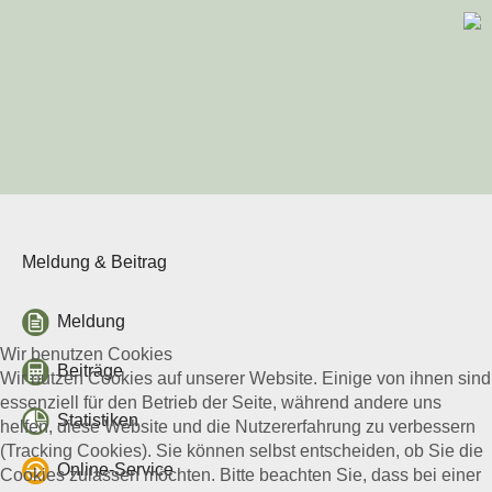
Beihilfen & Leistungen
Kontakt
Veranstaltungen
Schweinegesundheit
Veröffentlichungen
Beihilfen & Leistungen
Kontakt
Veranstaltungen
Meldung & Beitrag
Geflügelgesundheit
Veröffentlichungen
Beihilfen & Leistungen
Meldung
Kontakt
Wir benutzen Cookies
Beiträge
Wir nutzen Cookies auf unserer Website. Einige von ihnen sind
Schaf- & Ziegengesundheit
essenziell für den Betrieb der Seite, während andere uns
Veröffentlichungen
Statistiken
helfen, diese Website und die Nutzererfahrung zu verbessern
Beihilfen & Leistungen
(Tracking Cookies). Sie können selbst entscheiden, ob Sie die
Kontakt
Online-Service
Cookies zulassen möchten. Bitte beachten Sie, dass bei einer
Veranstaltungen