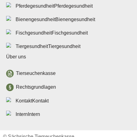
Tierseuchenlage in
Pferdegesundheit
Deutschland
Veterinärwesen in Sachsen
Bienengesundheit
Über uns
Fischgesundheit
Tierseuchenkasse
Aufgaben
Tiergesundheit
Organisation
Verwaltungsrat
Über uns
Jahresberichte
Häufige Fragen
Tierseuchenkasse
Stellenausschreibungen
Leichte Sprache
Rechtsgrundlagen
Rechtsgrundlagen
Kontakt
Allgemeine
Rechtsgrundlagen
Intern
Beitragssatzung
Beihilfe- und
Leistungssatzungen
Vergabestelle
© Sächsische Tierseuchenkasse