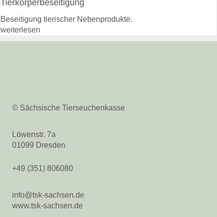
Tierkörperbeseitigung
Tierkörperbeseitigung
Beseitigung tierischer Nebenprodukte.
Tiergesundheitsdienst
weiterlesen
Rindergesundheitsdienst
Schweinegesundheitsdienst
Geflügelgesundheitsdienst
Schaf- &
Ziegengesundheitsdienst
Pferdegesundheitsdienst
Fischgesundheitsdienst
© Sächsische Tierseuchenkasse
Online-Service
Login
Löwenstr. 7a
Benutzerhinweise
01099 Dresden
Anträge & Downloads
Beihilfe- und
+49 (351) 806080
Leistungssatzungen
Tiergesundheit
info@tsk-sachsen.de
Rindergesundheit
www.tsk-sachsen.de
Veröffentlichungen