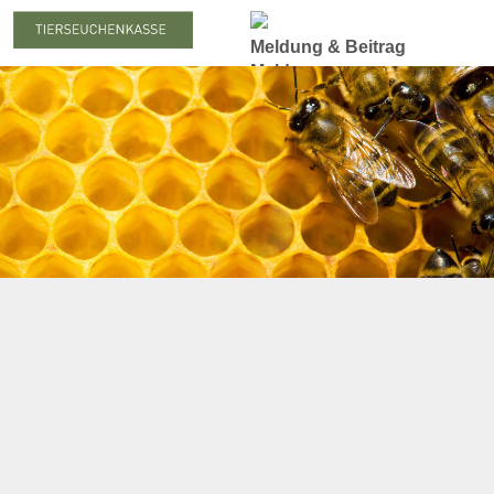
Meldung & Beitrag
Meldung
Meldepflicht
Meldung zum Stichtag
Nachmeldepflicht
Neuanmeldung
Abmeldung
Beiträge
Beitragserhebung
Beitragshöhe
Beitragsrechner
Beitragszahlung
Statistiken
Online-Service
Login
Benutzerhinweise
Anträge & Downloads