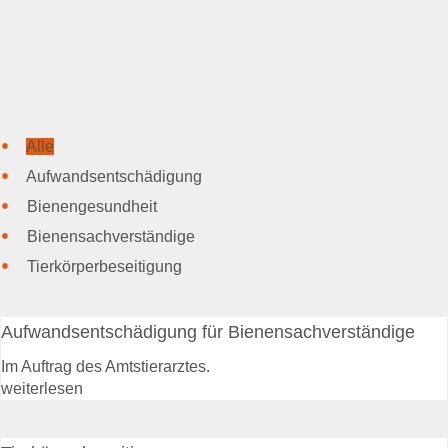
Beitragssatzung
Beihilfen & Leistungen
Entschädigung
Entschädigung -
Voraussetzung
Entschädigung - Tierarten
Alle
Entschädigung - Verfahren
Aufwandsentschädigung
Entschädigung - Höhe
Bienengesundheit
Entschädigung - Antrag
anzeigepflichtige
Bienensachverständige
Tierseuchen
Tierkörperbeseitigung
Beihilfen
Beihilfen & Leistungen
Aufwandsentschädigung für Bienensachverständige
Beihilfen - Verfahren
Beihilfen - De-minimis -
Im Auftrag des Amtstierarztes.
Hinweise
weiterlesen
Kostenübernahme
Blutproben