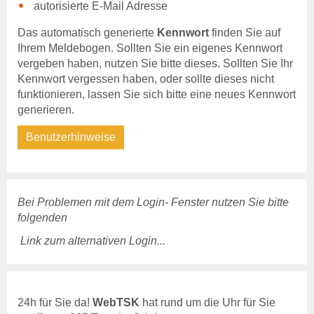
autorisierte E-Mail Adresse
Kostenübernahme
Blutproben
Das automatisch generierte
Kennwort
finden Sie auf
Tierkörperbeseitigung
Ihrem Meldebogen. Sollten Sie ein eigenes Kennwort
vergeben haben, nutzen Sie bitte dieses. Sollten Sie Ihr
Tiergesundheitsdienst
Kennwort vergessen haben, oder sollte dieses nicht
Rindergesundheitsdienst
funktionieren, lassen Sie sich bitte eine neues Kennwort
Schweinegesundheitsdienst
generieren.
Geflügelgesundheitsdienst
Schaf- &
Benutzerhinweise
Ziegengesundheitsdienst
Pferdegesundheitsdienst
Fischgesundheitsdienst
Bei Problemen mit dem Login- Fenster nutzen Sie bitte
Online-Service
folgenden
Login
Benutzerhinweise
Link zum alternativen Login...
Anträge & Downloads
Beihilfe- und
Leistungssatzungen
24h für Sie da!
WebTSK
hat rund um die Uhr für Sie