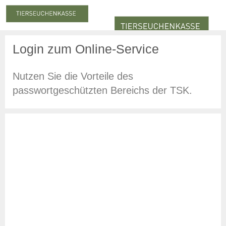
Login zum Online-Service
Meldung & Beitrag
Meldung
Meldepflicht
Nutzen Sie die Vorteile des
Meldung zum Stichtag
passwortgeschützten Bereichs der TSK.
Nachmeldepflicht
Neuanmeldung
Abmeldung
Beiträge
Beitragserhebung
Beitragshöhe
Beitragsrechner
Beitragszahlung
Statistiken
Online-Service
Login