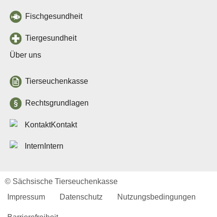
Login
Fischgesundheit
Neuanmeldung
Tiergesundheit
Über uns
Tierseuchenkasse
Rechtsgrundlagen
Kontakt
Sächsische
Intern
Tierseuchenkasse
- Anstalt des öffentlichen
Rechts -
© Sächsische Tierseuchenkasse
Löwenstr. 7a
Impressum
Datenschutz
Nutzungsbedingungen
01099 Dresden