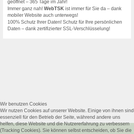
Tiergesundheit
geöffnet – 365 Tage im Jahr!
Rindergesundheit
Immer ganz nah!
WebTSK
ist immer für Sie da – dank
Veröffentlichungen
mobiler Website auch unterwegs!
Beihilfen & Leistungen
100% Schutz Ihrer Daten! Schutz für Ihre persönlichen
Kontakt
Daten – dank zertifizierter SSL-Verschlüsselung!
Veranstaltungen
Schweinegesundheit
Veröffentlichungen
Beihilfen & Leistungen
Kontakt
Veranstaltungen
Geflügelgesundheit
Veröffentlichungen
Beihilfen & Leistungen
Wir benutzen Cookies
Kontakt
Wir nutzen Cookies auf unserer Website. Einige von ihnen sind
essenziell für den Betrieb der Seite, während andere uns
Schaf- & Ziegengesundheit
helfen, diese Website und die Nutzererfahrung zu verbessern
Veröffentlichungen
(Tracking Cookies). Sie können selbst entscheiden, ob Sie die
Beihilfen & Leistungen