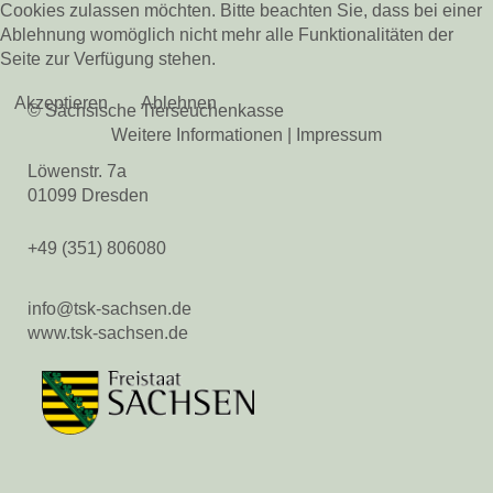
Cookies zulassen möchten. Bitte beachten Sie, dass bei einer
Kontakt
Ablehnung womöglich nicht mehr alle Funktionalitäten der
Veranstaltungen
Seite zur Verfügung stehen.
Pferdegesundheit
Akzeptieren
Ablehnen
© Sächsische Tierseuchenkasse
Veröffentlichungen
Weitere Informationen
|
Impressum
Beihilfen & Leistungen
Kontakt
Löwenstr. 7a
Veranstaltungen
01099 Dresden
Bienengesundheit
+49 (351) 806080
Veröffentlichungen
Beihilfen & Leistungen
info@tsk-sachsen.de
Veranstaltungen
www.tsk-sachsen.de
Fischgesundheit
Veröffentlichungen
Beihilfen & Leistungen
Kontakt
Tiergesundheit