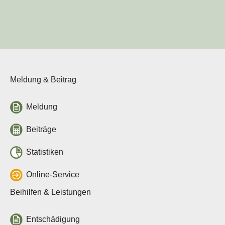
Veranstaltungen
Jahresberichte
Tierseuchenlage in
Deutschland
Veterinärwesen in Sachsen
Über uns
Meldung & Beitrag
Tierseuchenkasse
Aufgaben
Organisation
Meldung
Verwaltungsrat
Jahresberichte
Beiträge
Häufige Fragen
Stellenausschreibungen
Statistiken
Leichte Sprache
Online-Service
Rechtsgrundlagen
Beihilfen & Leistungen
Allgemeine
Rechtsgrundlagen
Beitragssatzung
Entschädigung