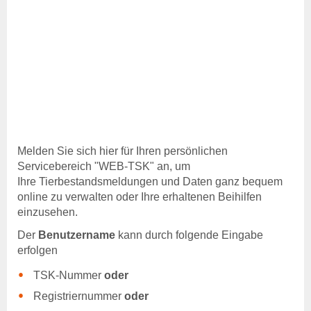
Benutzerhinweise
Anträge & Downloads
Beitragssatzung
Beihilfen & Leistungen
Entschädigung
Entschädigung -
Voraussetzung
Entschädigung - Tierarten
Entschädigung - Verfahren
Melden Sie sich hier für Ihren persönlichen
Entschädigung - Höhe
Servicebereich "WEB-TSK" an, um
Entschädigung - Antrag
Ihre Tierbestandsmeldungen und Daten ganz bequem
anzeigepflichtige
online zu verwalten oder Ihre erhaltenen Beihilfen
Tierseuchen
einzusehen.
Der
Benutzername
kann durch folgende Eingabe
Beihilfen
erfolgen
Beihilfen & Leistungen
Beihilfen - Verfahren
TSK-Nummer
oder
Beihilfen - De-minimis -
Registriernummer
oder
Hinweise