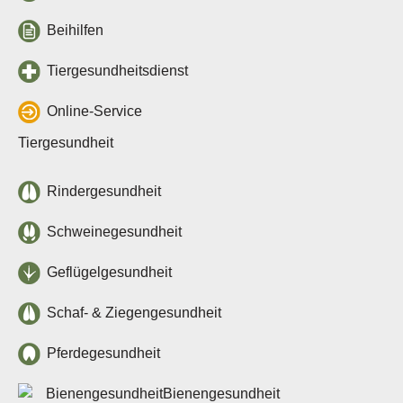
Beihilfe- und
Leistungssatzungen
Beihilfen
Vergabestelle
Datenschutz & Cookies
Tiergesundheitsdienst
Barrierefreiheit
Online-Service
Kontakt
Kontakte
Tiergesundheit
Kontaktformular
Rindergesundheit
Intern
Outlook (OWA)
Schweinegesundheit
ZeusX
Videokonferenz
Geflügelgesundheit
Online-Support
Schaf- & Ziegengesundheit
Pferdegesundheit
Bienengesundheit