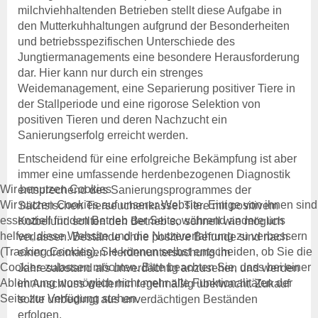
Tierseuchenlage in
milchviehhaltenden Betrieben stellt diese Aufgabe in
Deutschland
den Mutterkuhhaltungen aufgrund der Besonderheiten
Veterinärwesen in Sachsen
und betriebsspezifischen Unterschiede des
Jungtiermanagements eine besondere Herausforderung
Über uns
dar. Hier kann nur durch ein strenges
Tierseuchenkasse
Weidemanagement, eine Separierung positiver Tiere in
Aufgaben
der Stallperiode und eine rigorose Selektion von
Organisation
positiven Tieren und deren Nachzucht ein
Verwaltungsrat
Sanierungserfolg erreicht werden.
Jahresberichte
Häufige Fragen
Entscheidend für eine erfolgreiche Bekämpfung ist aber
Stellenausschreibungen
immer eine umfassende herdenbezogenen Diagnostik
Wir benutzen Cookies
Leichte Sprache
entsprechend des Sanierungsprogrammes der
Wir nutzen Cookies auf unserer Website. Einige von ihnen sind
Sächsischen Tierseuchenkasse. Tiere mit positivem
essenziell für den Betrieb der Seite, während andere uns
Rechtsgrundlagen
Kotbefund sollten den Betrieb so schnell wie möglich
helfen, diese Website und die Nutzererfahrung zu verbessern
Allgemeine
verlassen. Bestände ohne positive Befunde sind nach
(Tracking Cookies). Sie können selbst entscheiden, ob Sie die
Rechtsgrundlagen
einer dreimaligen Herdenuntersuchung im
Cookies zulassen möchten. Bitte beachten Sie, dass bei einer
Beitragssatzung
Jahresabstand als unverdächtig anzusehen und werden
Ablehnung womöglich nicht mehr alle Funktionalitäten der
Beihilfe- und
im Anschluss weiterhin regelmäßig überwacht. Zukauf
Seite zur Verfügung stehen.
Leistungssatzungen
sollte unbedingt aus unverdächtigen Beständen
Vergabestelle
erfolgen.