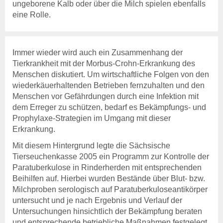
Tierkörperbeseitigung
ungeborene Kalb oder über die Milch spielen ebenfalls
eine Rolle.
Tiergesundheitsdienst
Rindergesundheitsdienst
Schweinegesundheitsdienst
Immer wieder wird auch ein Zusammenhang der
Geflügelgesundheitsdienst
Tierkrankheit mit der Morbus-Crohn-Erkrankung des
Schaf- &
Menschen diskutiert. Um wirtschaftliche Folgen von den
Ziegengesundheitsdienst
wiederkäuerhaltenden Betrieben fernzuhalten und den
Pferdegesundheitsdienst
Menschen vor Gefährdungen durch eine Infektion mit
Fischgesundheitsdienst
dem Erreger zu schützen, bedarf es Bekämpfungs- und
Prophylaxe-Strategien im Umgang mit dieser
Online-Service
Erkrankung.
Login
Benutzerhinweise
Mit diesem Hintergrund legte die Sächsische
Anträge & Downloads
Tierseuchenkasse 2005 ein
Programm zur Kontrolle der
Beihilfe- und
Paratuberkulose
in Rinderherden mit entsprechenden
Leistungssatzungen
Beihilfen auf. Hierbei wurden Bestände über Blut- bzw.
Milchproben serologisch auf Paratuberkuloseantikörper
Tiergesundheit
untersucht und je nach Ergebnis und Verlauf der
Rindergesundheit
Untersuchungen hinsichtlich der Bekämpfung beraten
Veröffentlichungen
und entsprechende betriebliche Maßnahmen festgelegt.