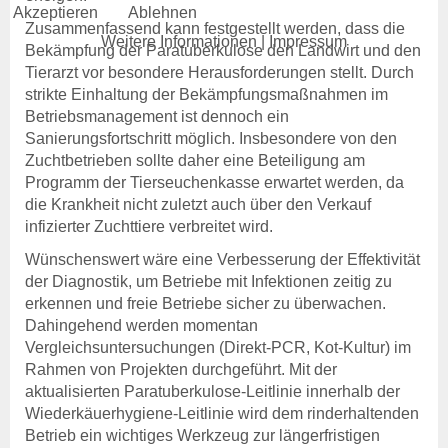
Akzeptieren
Ablehnen
Datenschutz & Cookies
Zusammenfassend kann festgestellt werden, dass die
Barrierefreiheit
Weitere Informationen
|
Impressum
Bekämpfung der Paratuberkulose den Landwirt und den
Tierarzt vor besondere Herausforderungen stellt. Durch
Kontakt
strikte Einhaltung der Bekämpfungsmaßnahmen im
Kontakte
Betriebsmanagement ist dennoch ein
Kontaktformular
Sanierungsfortschritt möglich. Insbesondere von den
Zuchtbetrieben sollte daher eine Beteiligung am
Intern
Programm der Tierseuchenkasse erwartet werden, da
Outlook (OWA)
die Krankheit nicht zuletzt auch über den Verkauf
ZeusX
infizierter Zuchttiere verbreitet wird.
Videokonferenz
Online-Support
Wünschenswert wäre eine Verbesserung der Effektivität
der Diagnostik, um Betriebe mit Infektionen zeitig zu
erkennen und freie Betriebe sicher zu überwachen.
Dahingehend werden momentan
Vergleichsuntersuchungen (Direkt-PCR, Kot-Kultur) im
Rahmen von Projekten durchgeführt. Mit der
aktualisierten Paratuberkulose-Leitlinie innerhalb der
Wiederkäuerhygiene-Leitlinie wird dem rinderhaltenden
Login
Betrieb ein wichtiges Werkzeug zur längerfristigen