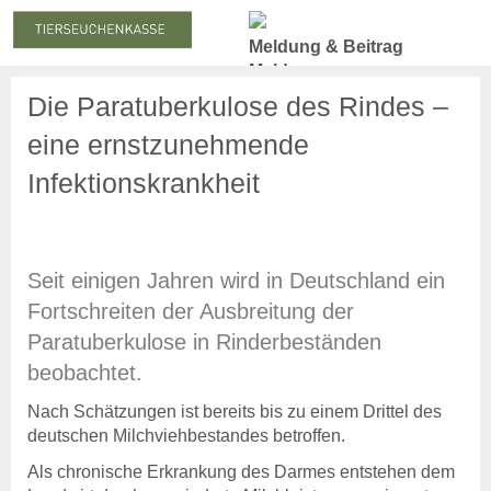
Meldung & Beitrag
Meldung
Meldepflicht
Die Paratuberkulose des Rindes –
Meldung zum Stichtag
eine ernstzunehmende
Nachmeldepflicht
Neuanmeldung
Infektionskrankheit
Abmeldung
Beiträge
Beitragserhebung
Seit einigen Jahren wird in Deutschland ein
Beitragshöhe
Fortschreiten der Ausbreitung der
Beitragsrechner
Beitragszahlung
Paratuberkulose in Rinderbeständen
beobachtet.
Statistiken
Online-Service
Nach Schätzungen ist bereits bis zu einem Drittel des
Login
deutschen Milchviehbestandes betroffen.
Benutzerhinweise
Als chronische Erkrankung des Darmes entstehen dem
Anträge & Downloads