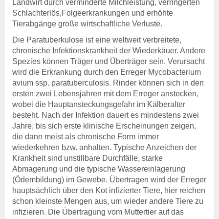
Landwirt durch verminderte Milchleistung, verringerten
Beitragssatzung
Schlachterlös,Folgeerkrankungen und erhöhte
Tierabgänge große wirtschaftliche Verluste.
Beihilfen & Leistungen
Entschädigung
Die Paratuberkulose ist eine weltweit verbreitete,
Entschädigung -
chronische Infektionskrankheit der Wiederkäuer. Andere
Voraussetzung
Spezies können Träger und Überträger sein. Verursacht
Entschädigung - Tierarten
wird die Erkrankung durch den Erreger Mycobacterium
Entschädigung - Verfahren
avium ssp. paratuberculosis. Rinder können sich in den
Entschädigung - Höhe
ersten zwei Lebensjahren mit dem Erreger anstecken,
Entschädigung - Antrag
wobei die Hauptansteckungsgefahr im Kälberalter
anzeigepflichtige
besteht. Nach der Infektion dauert es mindestens zwei
Tierseuchen
Jahre, bis sich erste klinische Erscheinungen zeigen,
die dann meist als chronische Form immer
Beihilfen
wiederkehren bzw. anhalten. Typische Anzeichen der
Beihilfen & Leistungen
Krankheit sind unstillbare Durchfälle, starke
Beihilfen - Verfahren
Abmagerung und die typische Wassereinlagerung
Beihilfen - De-minimis -
(Ödembildung) im Gewebe. Übertragen wird der Erreger
Hinweise
hauptsächlich über den Kot infizierter Tiere, hier reichen
Kostenübernahme
schon kleinste Mengen aus, um wieder andere Tiere zu
Blutproben
infizieren. Die Übertragung vom Muttertier auf das