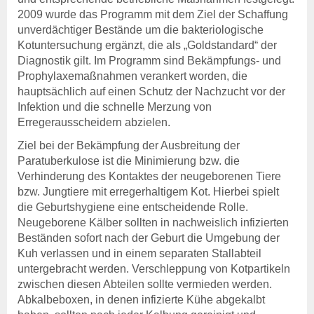
Beihilfen & Leistungen
2009 wurde das Programm mit dem Ziel der Schaffung
Kontakt
unverdächtiger Bestände um die bakteriologische
Veranstaltungen
Kotuntersuchung ergänzt, die als „Goldstandard“ der
Diagnostik gilt. Im Programm sind Bekämpfungs- und
Schweinegesundheit
Prophylaxemaßnahmen verankert worden, die
Veröffentlichungen
hauptsächlich auf einen Schutz der Nachzucht vor der
Beihilfen & Leistungen
Infektion und die schnelle Merzung von
Kontakt
Erregerausscheidern abzielen.
Veranstaltungen
Ziel bei der Bekämpfung der Ausbreitung der
Paratuberkulose ist die Minimierung bzw. die
Geflügelgesundheit
Verhinderung des Kontaktes der neugeborenen Tiere
Veröffentlichungen
bzw. Jungtiere mit erregerhaltigem Kot. Hierbei spielt
Beihilfen & Leistungen
die Geburtshygiene eine entscheidende Rolle.
Kontakt
Neugeborene Kälber sollten in nachweislich infizierten
Beständen sofort nach der Geburt die Umgebung der
Schaf- & Ziegengesundheit
Kuh verlassen und in einem separaten Stallabteil
Veröffentlichungen
untergebracht werden. Verschleppung von Kotpartikeln
Beihilfen & Leistungen
zwischen diesen Abteilen sollte vermieden werden.
Kontakt
Abkalbeboxen, in denen infizierte Kühe abgekalbt
Veranstaltungen