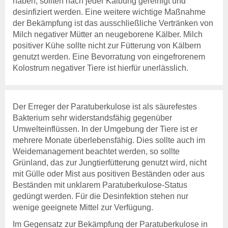
haben, sollten nach jeder Kalbung gereinigt und
desinfiziert werden. Eine weitere wichtige Maßnahme
Pferdegesundheit
der Bekämpfung ist das ausschließliche Vertränken von
Veröffentlichungen
Milch negativer Mütter an neugeborene Kälber. Milch
Beihilfen & Leistungen
positiver Kühe sollte nicht zur Fütterung von Kälbern
Kontakt
genutzt werden. Eine Bevorratung von eingefrorenem
Veranstaltungen
Kolostrum negativer Tiere ist hierfür unerlässlich.
Bienengesundheit
Veröffentlichungen
Beihilfen & Leistungen
Der Erreger der Paratuberkulose ist als säurefestes
Veranstaltungen
Bakterium sehr widerstandsfähig gegenüber
Umwelteinflüssen. In der Umgebung der Tiere ist er
Fischgesundheit
mehrere Monate überlebensfähig. Dies sollte auch im
Veröffentlichungen
Weidemanagement beachtet werden, so sollte
Beihilfen & Leistungen
Grünland, das zur Jungtierfütterung genutzt wird, nicht
Kontakt
mit Gülle oder Mist aus positiven Beständen oder aus
Beständen mit unklarem Paratuberkulose-Status
Tiergesundheit
gedüngt werden. Für die Desinfektion stehen nur
Veranstaltungen
wenige geeignete Mittel zur Verfügung.
Jahresberichte
Im Gegensatz zur Bekämpfung der Paratuberkulose in