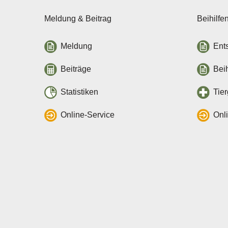
Meldung & Beitrag
Beihilfe
Meldung
Ent
Beiträge
Beih
Statistiken
Tie
Online-Service
Onl