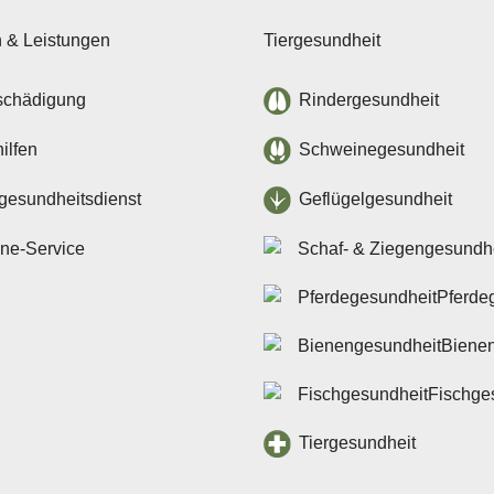
n & Leistungen
Tiergesundheit
schädigung
Rindergesundheit
ilfen
Schweinegesundheit
rgesundheitsdienst
Geflügelgesundheit
ine-Service
Pferde
Biene
Fischge
Tiergesundheit