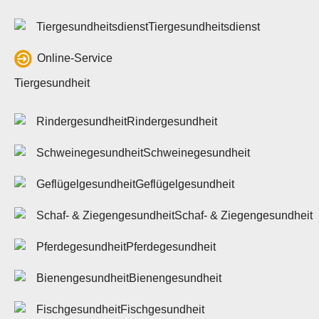
Datenschutz & Cookies
Tiergesundheitsdienst
Barrierefreiheit
Online-Service
Kontakt
Kontakte
Tiergesundheit
Kontaktformular
Rindergesundheit
Intern
Outlook (OWA)
Schweinegesundheit
ZeusX
Videokonferenz
Geflügelgesundheit
Online-Support
Schaf- & Ziegengesundheit
Pferdegesundheit
Bienengesundheit
Login
Fischgesundheit