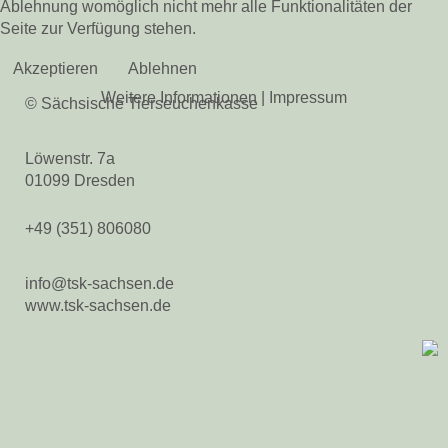
Ablehnung womöglich nicht mehr alle Funktionalitäten der
Seite zur Verfügung stehen.
Pferdegesundheit
Veröffentlichungen
Akzeptieren
Ablehnen
Beihilfen & Leistungen
Weitere Informationen
|
Impressum
Kontakt
© Sächsische Tierseuchenkasse
Veranstaltungen
Löwenstr. 7a
Bienengesundheit
01099 Dresden
Veröffentlichungen
Beihilfen & Leistungen
+49 (351) 806080
Veranstaltungen
Fischgesundheit
info@tsk-sachsen.de
Veröffentlichungen
www.tsk-sachsen.de
Beihilfen & Leistungen
Kontakt
Tiergesundheit
Veranstaltungen
Jahresberichte