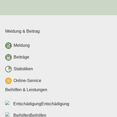
Tierseuchenlage in
Deutschland
Veterinärwesen in Sachsen
Über uns
Tierseuchenkasse
Meldung & Beitrag
Aufgaben
Organisation
Meldung
Verwaltungsrat
Jahresberichte
Beiträge
Häufige Fragen
Stellenausschreibungen
Statistiken
Leichte Sprache
Online-Service
Rechtsgrundlagen
Allgemeine
Beihilfen & Leistungen
Rechtsgrundlagen
Beitragssatzung
Entschädigung
Beihilfe- und
Leistungssatzungen
Beihilfen
Vergabestelle