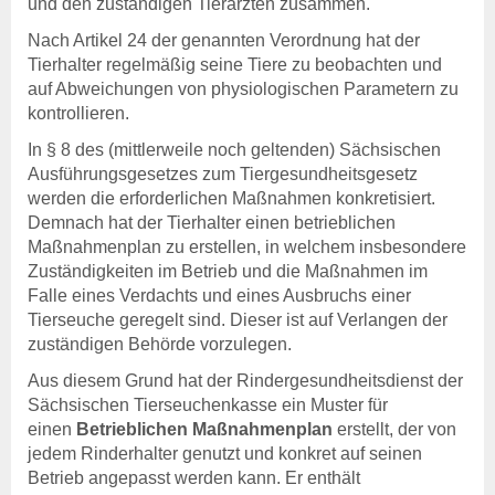
und den zuständigen Tierärzten zusammen.
Tierkörperbeseitigung
Nach Artikel 24 der genannten Verordnung hat der
Tiergesundheitsdienst
Tierhalter regelmäßig seine Tiere zu beobachten und
Rindergesundheitsdienst
auf Abweichungen von physiologischen Parametern zu
Schweinegesundheitsdienst
kontrollieren.
Geflügelgesundheitsdienst
In § 8 des (mittlerweile noch geltenden) Sächsischen
Schaf- &
Ausführungsgesetzes zum Tiergesundheitsgesetz
Ziegengesundheitsdienst
werden die erforderlichen Maßnahmen konkretisiert.
Pferdegesundheitsdienst
Demnach hat der Tierhalter einen betrieblichen
Fischgesundheitsdienst
Maßnahmenplan zu erstellen, in welchem insbesondere
Zuständigkeiten im Betrieb und die Maßnahmen im
Online-Service
Falle eines Verdachts und eines Ausbruchs einer
Login
Tierseuche geregelt sind. Dieser ist auf Verlangen der
Benutzerhinweise
zuständigen Behörde vorzulegen.
Anträge & Downloads
Beihilfe- und
Aus diesem Grund hat der Rindergesundheitsdienst der
Leistungssatzungen
Sächsischen Tierseuchenkasse ein Muster für
einen
Betrieblichen Maßnahmenplan
erstellt, der von
Tiergesundheit
jedem Rinderhalter genutzt und konkret auf seinen
Rindergesundheit
Betrieb angepasst werden kann. Er enthält
Veröffentlichungen