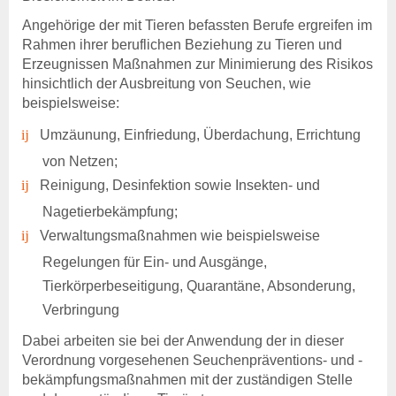
Beitragssatzung
Angehörige der mit Tieren befassten Berufe ergreifen im
Rahmen ihrer beruflichen Beziehung zu Tieren und
Beihilfen & Leistungen
Erzeugnissen Maßnahmen zur Minimierung des Risikos
Entschädigung
hinsichtlich der Ausbreitung von Seuchen, wie
Entschädigung -
beispielsweise:
Voraussetzung
Entschädigung - Tierarten
Umzäunung, Einfriedung, Überdachung, Errichtung
Entschädigung - Verfahren
von Netzen;
Entschädigung - Höhe
Reinigung, Desinfektion sowie Insekten- und
Entschädigung - Antrag
anzeigepflichtige
Nagetierbekämpfung;
Tierseuchen
Verwaltungsmaßnahmen wie beispielsweise
Regelungen für Ein- und Ausgänge,
Beihilfen
Beihilfen & Leistungen
Tierkörperbeseitigung, Quarantäne, Absonderung,
Beihilfen - Verfahren
Verbringung
Beihilfen - De-minimis -
Dabei arbeiten sie bei der Anwendung der in dieser
Hinweise
Verordnung vorgesehenen Seuchenpräventions- und -
Kostenübernahme
bekämpfungsmaßnahmen mit der zuständigen Stelle
Blutproben