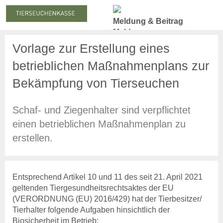
Meldung & Beitrag
Meldung
Meldepflicht
Vorlage zur Erstellung eines
Meldung zum Stichtag
betrieblichen Maßnahmenplans zur
Nachmeldepflicht
Neuanmeldung
Bekämpfung von Tierseuchen
Abmeldung
Schaf- und Ziegenhalter sind verpflichtet
Beiträge
Beitragserhebung
einen betrieblichen Maßnahmenplan zu
Beitragshöhe
erstellen.
Beitragsrechner
Beitragszahlung
Statistiken
Entsprechend Artikel 10 und 11 des seit 21. April 2021
Online-Service
geltenden Tiergesundheitsrechtsaktes der EU
Login
(VERORDNUNG (EU) 2016/429) hat der Tierbesitzer/
Benutzerhinweise
Tierhalter folgende Aufgaben hinsichtlich der
Anträge & Downloads
Biosicherheit im Betrieb: