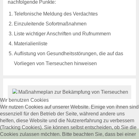
nachfolgende Punkte:
Beihilfen & Leistungen
Kontakt
Telefonische Meldung des Verdachtes
Veranstaltungen
Einzuleitende Sofortmaßnahmen
Schweinegesundheit
Liste wichtiger Anschriften und Rufnummern
Veröffentlichungen
Materialienliste
Beihilfen & Leistungen
Auflistung von Gesundheitsstörungen, die auf das
Kontakt
Veranstaltungen
Vorliegen von Tierseuchen hinweisen
Geflügelgesundheit
Veröffentlichungen
Beihilfen & Leistungen
Maßnahmeplan zur Bekämpfung von Tierseuchen
Kontakt
Wir benutzen Cookies
Wir nutzen Cookies auf unserer Website. Einige von ihnen sind
Schaf- & Ziegengesundheit
essenziell für den Betrieb der Seite, während andere uns
Veröffentlichungen
helfen, diese Website und die Nutzererfahrung zu verbessern
Beihilfen & Leistungen
(Tracking Cookies). Sie können selbst entscheiden, ob Sie die
Kontakt
Cookies zulassen möchten. Bitte beachten Sie, dass bei einer
Veranstaltungen